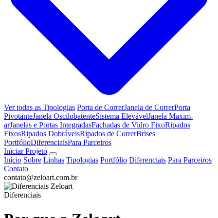
Ver todas as Tipologias
Porta de Correr
Janela de Correr
Porta
Pivotante
Janela Oscilobatente
Sistema Elevável
Janela Maxim-
ar
Janelas e Portas Integradas
Fachadas de Vidro Fixo
Ripados
Fixos
Ripados Dobráveis
Ripados de Correr
Brises
Portfólio
Diferenciais
Para Parceiros
Iniciar Projeto
Início
Sobre
Linhas
Tipologias
Portfólio
Diferenciais
Para Parceiros
Contato
contato@zeloart.com.br
Diferenciais