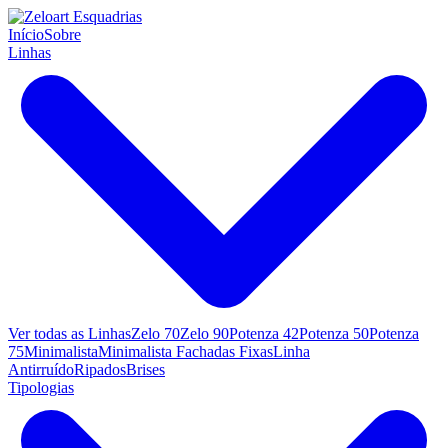
Início
Sobre
Linhas
Ver todas as Linhas
Zelo 70
Zelo 90
Potenza 42
Potenza 50
Potenza
75
Minimalista
Minimalista Fachadas Fixas
Linha
Antirruído
Ripados
Brises
Tipologias