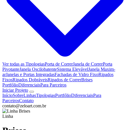
Ver todas as Tipologias
Porta de Correr
Janela de Correr
Porta
Pivotante
Janela Oscilobatente
Sistema Elevável
Janela Maxim-
ar
Janelas e Portas Integradas
Fachadas de Vidro Fixo
Ripados
Fixos
Ripados Dobráveis
Ripados de Correr
Brises
Portfólio
Diferenciais
Para Parceiros
Iniciar Projeto
Início
Sobre
Linhas
Tipologias
Portfólio
Diferenciais
Para
Parceiros
Contato
contato@zeloart.com.br
Linha