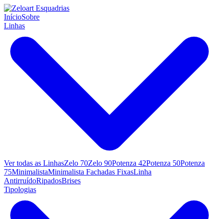
Início
Sobre
Linhas
Ver todas as Linhas
Zelo 70
Zelo 90
Potenza 42
Potenza 50
Potenza
75
Minimalista
Minimalista Fachadas Fixas
Linha
Antirruído
Ripados
Brises
Tipologias