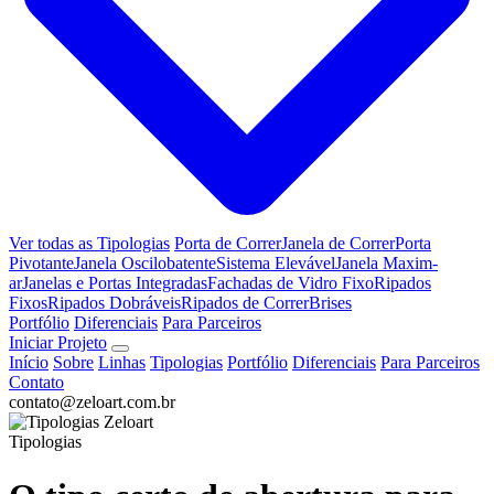
Ver todas as Tipologias
Porta de Correr
Janela de Correr
Porta
Pivotante
Janela Oscilobatente
Sistema Elevável
Janela Maxim-
ar
Janelas e Portas Integradas
Fachadas de Vidro Fixo
Ripados
Fixos
Ripados Dobráveis
Ripados de Correr
Brises
Portfólio
Diferenciais
Para Parceiros
Iniciar Projeto
Início
Sobre
Linhas
Tipologias
Portfólio
Diferenciais
Para Parceiros
Contato
contato@zeloart.com.br
Tipologias