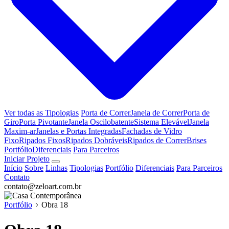
Ver todas as Tipologias
Porta de Correr
Janela de Correr
Porta de
Giro
Porta Pivotante
Janela Oscilobatente
Sistema Elevável
Janela
Maxim-ar
Janelas e Portas Integradas
Fachadas de Vidro
Fixo
Ripados Fixos
Ripados Dobráveis
Ripados de Correr
Brises
Portfólio
Diferenciais
Para Parceiros
Iniciar Projeto
Início
Sobre
Linhas
Tipologias
Portfólio
Diferenciais
Para Parceiros
Contato
contato@zeloart.com.br
Portfólio
Obra 18