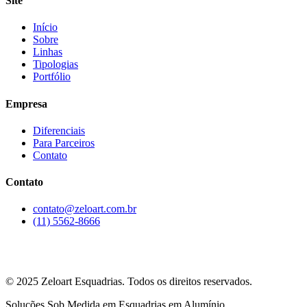
Site
Início
Sobre
Linhas
Tipologias
Portfólio
Empresa
Diferenciais
Para Parceiros
Contato
Contato
contato@zeloart.com.br
(11) 5562-8666
Rua David Eid, 292
Santo Amaro, São Paulo — SP
© 2025 Zeloart Esquadrias. Todos os direitos reservados.
Soluções Sob Medida em Esquadrias em Alumínio