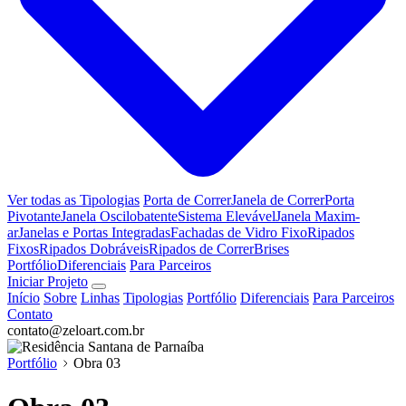
Ver todas as Tipologias
Porta de Correr
Janela de Correr
Porta
Pivotante
Janela Oscilobatente
Sistema Elevável
Janela Maxim-
ar
Janelas e Portas Integradas
Fachadas de Vidro Fixo
Ripados
Fixos
Ripados Dobráveis
Ripados de Correr
Brises
Portfólio
Diferenciais
Para Parceiros
Iniciar Projeto
Início
Sobre
Linhas
Tipologias
Portfólio
Diferenciais
Para Parceiros
Contato
contato@zeloart.com.br
Portfólio
Obra 03